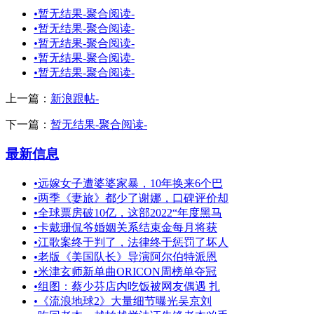
•
暂无结果-聚合阅读-
•
暂无结果-聚合阅读-
•
暂无结果-聚合阅读-
•
暂无结果-聚合阅读-
•
暂无结果-聚合阅读-
上一篇：
新浪跟帖-
下一篇：
暂无结果-聚合阅读-
最新信息
•
远嫁女子遭婆婆家暴，10年换来6个巴
•
两季《妻旅》都少了谢娜，口碑评价却
•
全球票房破10亿，这部2022“年度黑马
•
卡戴珊侃爷婚姻关系结束金每月将获
•
江歌案终于判了，法律终于惩罚了坏人
•
老版《美国队长》导演阿尔伯特派恩
•
米津玄师新单曲ORICON周榜单夺冠
•
组图：蔡少芬店内吃饭被网友偶遇 扎
•
《流浪地球2》大量细节曝光吴京刘