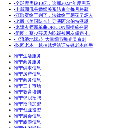
•
全球票房破10亿，这部2022“年度黑马
•
卡戴珊侃爷婚姻关系结束金每月将获
•
江歌案终于判了，法律终于惩罚了坏人
•
老版《美国队长》导演阿尔伯特派恩
•
米津玄师新单曲ORICON周榜单夺冠
•
组图：蔡少芬店内吃饭被网友偶遇 扎
•
《流浪地球2》大量细节曝光吴京刘
•
吃回老本，越拍越烂法证先锋老本凶手
睢宁生活服务
睢宁商务服务
睢宁供求信息
睢宁房产信息
睢宁商务信息
睢宁二手市场
睢宁教育培训
睢宁求职招聘
睢宁招商加盟
睢宁创业投资
睢宁展会信息
睢宁旅游信息
睢宁休闲娱乐