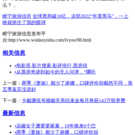
么？，
睢宁旅游信息
全球票房破10亿，这部2022“年度黑马”，一上
映就抓住了我的眼球
睢宁旅游信息发布平
台:http://www.wudaoyishu.com/lvyou/98.html
相关信息
•
电影库,影片搜索,影评排行,票房排
•
从票房奇迹到如今的无人问津，“哪吒
上一篇：
两季《妻旅》都少了谢娜，口碑评价却截然不同，第
五季嘉宾没选好
下一篇：
卡戴珊侃爷婚姻关系结束金每月将获143万抚养费
最新信息
•
远嫁女子遭婆婆家暴，10年换来6个巴
•
两季《妻旅》都少了谢娜，口碑评价却