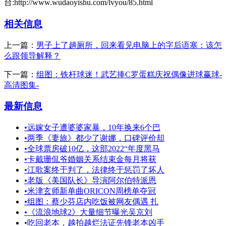
台:http://www.wudaoyishu.com/lvyou/85.html
相关信息
上一篇：
男子上了趟厕所，回来看见电脑上的字后语塞：该怎
么跟领导解释？
下一篇：
组图：铁杆球迷！武艺捧C罗蛋糕庆祝偶像进球赢球-
高清图集-
最新信息
•
远嫁女子遭婆婆家暴，10年换来6个巴
•
两季《妻旅》都少了谢娜，口碑评价却
•
全球票房破10亿，这部2022“年度黑马
•
卡戴珊侃爷婚姻关系结束金每月将获
•
江歌案终于判了，法律终于惩罚了坏人
•
老版《美国队长》导演阿尔伯特派恩
•
米津玄师新单曲ORICON周榜单夺冠
•
组图：蔡少芬店内吃饭被网友偶遇 扎
•
《流浪地球2》大量细节曝光吴京刘
•
吃回老本，越拍越烂法证先锋老本凶手