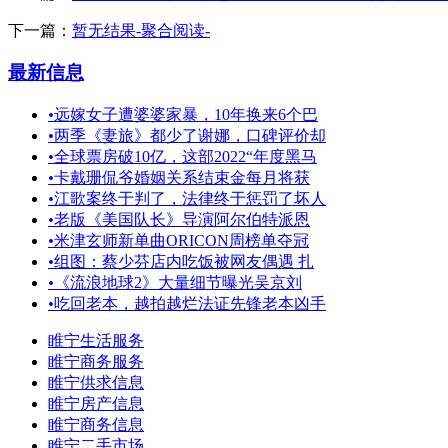
下一篇：
暂无结果-聚合阅读-
最新信息
•
远嫁女子遭婆婆家暴，10年换来6个巴
•
两季《妻旅》都少了谢娜，口碑评价却
•
全球票房破10亿，这部2022“年度黑马
•
卡戴珊侃爷婚姻关系结束金每月将获
•
江歌案终于判了，法律终于惩罚了坏人
•
老版《美国队长》导演阿尔伯特派恩
•
米津玄师新单曲ORICON周榜单夺冠
•
组图：蔡少芬店内吃饭被网友偶遇 扎
•
《流浪地球2》大量细节曝光吴京刘
•
吃回老本，越拍越烂法证先锋老本凶手
睢宁生活服务
睢宁商务服务
睢宁供求信息
睢宁房产信息
睢宁商务信息
睢宁二手市场