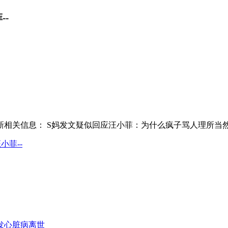
--
新相关信息： S妈发文疑似回应汪小菲：为什么疯子骂人理所当然
小菲--
发心脏病离世