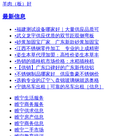
羊肉（板）好
最新信息
•
福建测试设备哪家好｜大量供应品质可
•
武义龙宇供应优质的双节距双侧弯板
•
砂浆加固宝厂家＿广东新款砂浆加固宝
•
江西不锈钢零件加工＿专业的上成精密
•
姿生本草代理加盟：高性价姿生本草丰
•
热销的插秧机市场价格：水稻插秧机
•
【供销】广东口碑好的广东新伟信铝
•
不锈钢制品哪家好＿供应鲁豪不锈钢价
•
选购专业的辽宁＼盘锦玻璃钢就选奥格
•
宁德吊车出租｜可靠的吊车出租［信息］
睢宁生活服务
睢宁商务服务
睢宁供求信息
睢宁房产信息
睢宁商务信息
睢宁二手市场