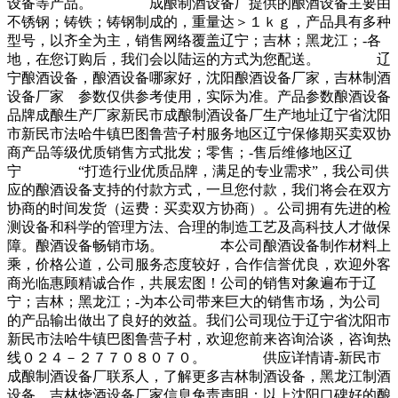
设备等产品。 成酿制酒设备厂提供的酿酒设备主要由
不锈钢；铸铁；铸钢制成的，重量达＞１ｋｇ，产品具有多种
型号，以齐全为主，销售网络覆盖辽宁；吉林；黑龙江；-各
地，在您订购后，我们会以陆运的方式为您配送。 辽
宁酿酒设备，酿酒设备哪家好，沈阳酿酒设备厂家，吉林制酒
设备厂家 参数仅供参考使用，实际为准。产品参数酿酒设备
品牌成酿生产厂家新民市成酿制酒设备厂生产地址辽宁省沈阳
市新民市法哈牛镇巴图鲁营子村服务地区辽宁保修期买卖双协
商产品等级优质销售方式批发；零售；-售后维修地区辽
宁 “打造行业优质品牌，满足的专业需求”，我公司供
应的酿酒设备支持的付款方式，一旦您付款，我们将会在双方
协商的时间发货（运费：买卖双方协商）。公司拥有先进的检
测设备和科学的管理方法、合理的制造工艺及高科技人才做保
障。酿酒设备畅销市场。 本公司酿酒设备制作材料上
乘，价格公道，公司服务态度较好，合作信誉优良，欢迎外客
商光临惠顾精诚合作，共展宏图！公司的销售对象遍布于辽
宁；吉林；黑龙江；-为本公司带来巨大的销售市场，为公司
的产品输出做出了良好的效益。我们公司现位于辽宁省沈阳市
新民市法哈牛镇巴图鲁营子村，欢迎您前来咨询洽谈，咨询热
线０２４－２７７０８０７０。 供应详情请-新民市
成酿制酒设备厂联系人，了解更多吉林制酒设备，黑龙江制酒
设备，吉林烧酒设备厂家信息免责声明：以上沈阳口碑好的酿