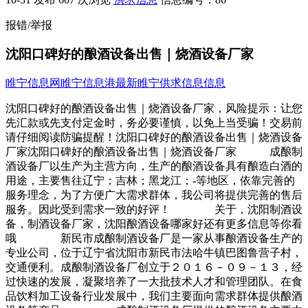
报错/举报
沈阳口碑好的酿酒设备出售｜烧酒设备厂家
睢宁信息网
睢宁信息港
最新睢宁供求信息信息
沈阳口碑好的酿酒设备出售｜烧酒设备厂家，风险提示：让您
先汇款或先支付定金时，务必要谨慎，以免上当受骗！交易前
请仔细阅读防骗提醒！沈阳口碑好的酿酒设备出售｜烧酒设备
厂家沈阳口碑好的酿酒设备出售｜烧酒设备厂家 成酿制
酒设备厂以生产为主营方向，生产的酿酒设备具有酿造白酒的
用途，主要售往辽宁；吉林；黑龙江；-等地区，依靠完善的
服务理念，为了方便广大需求群体，我公司将提供完善的售后
服务。因此受到需求一致的好评！ 关于，沈阳制酒设
备，制酒设备厂家，沈阳酿酒设备哪家好还有更多信息等你看
哦 新民市成酿制酒设备厂是一家从事酿酒设备生产的
专业公司，位于辽宁省沈阳市新民市法哈牛镇巴图鲁营子村，
交通便利。成酿制酒设备厂创立于２０１６－０９－１３，经
过快速的发展，凝聚培养了一大批技术人才和管理团队。在食
品饮料加工设备行业发展中，我们主要面向需求群体提供酿酒