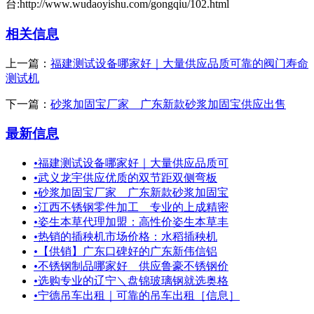
台:http://www.wudaoyishu.com/gongqiu/102.html
相关信息
上一篇：
福建测试设备哪家好｜大量供应品质可靠的阀门寿命
测试机
下一篇：
砂浆加固宝厂家＿广东新款砂浆加固宝供应出售
最新信息
•
福建测试设备哪家好｜大量供应品质可
•
武义龙宇供应优质的双节距双侧弯板
•
砂浆加固宝厂家＿广东新款砂浆加固宝
•
江西不锈钢零件加工＿专业的上成精密
•
姿生本草代理加盟：高性价姿生本草丰
•
热销的插秧机市场价格：水稻插秧机
•
【供销】广东口碑好的广东新伟信铝
•
不锈钢制品哪家好＿供应鲁豪不锈钢价
•
选购专业的辽宁＼盘锦玻璃钢就选奥格
•
宁德吊车出租｜可靠的吊车出租［信息］