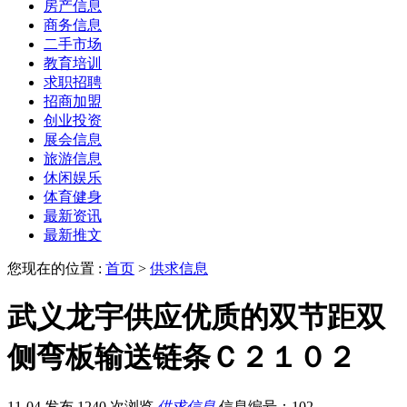
房产信息
商务信息
二手市场
教育培训
求职招聘
招商加盟
创业投资
展会信息
旅游信息
休闲娱乐
体育健身
最新资讯
最新推文
您现在的位置 :
首页
>
供求信息
武义龙宇供应优质的双节距双
侧弯板输送链条Ｃ２１０２
11-04 发布
1240 次浏览
供求信息
信息编号：102