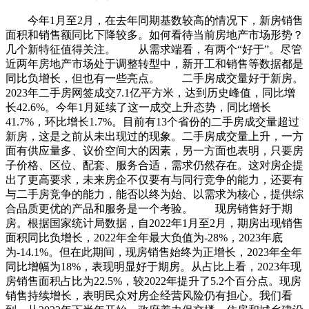
今年1月至2月，在去年同期基数较高的情况下，新房销售
面积和销售额同比下降较多。如何看待当前房地产市场形势？
几个新特征值得关注。 从需求端看，有两个“好于”。尽管
近两年房地产市场处于调整转型中，新开工和销售等数据都是
同比负增长，但也有一些亮点。 二手房成交量好于新房。
2023年二手房网签成交7.1亿平方米，达到历史峰值，同比增
长42.6%。今年1月延续了这一成交上升态势，同比增长
41.7%，环比增长1.7%。目前有13个省份的二手房成交量超过
新房，这是之前从未出现过的现象。二手房成交量上升，一方
面有供应量多、议价空间大的因素，另一方面也表明，只要房
子价格、区位、配套、服务合适，需求仍然存在。这对房企提
出了更高要求，未来房企不仅要有与同行竞争的能力，还要有
与二手房竞争的能力，能否以终为始、以需求为核心，提供综
合品质更优的产品和服务是一个考验。 现房销售好于期
房。根据国家统计局数据，自2022年1月至2月，期房出现销售
面积同比负增长，2022年全年最大负值为-28%，2023年底
为-14.1%。但在此期间，现房销售始终为正增长，2023年全年
同比增幅为18%，表现明显好于期房。从占比上看，2023年现
房销售面积占比为22.5%，较2022年提升了5.2个百分点。现房
销售持续增长，表明民众对房企经营风险仍有担心。我们看