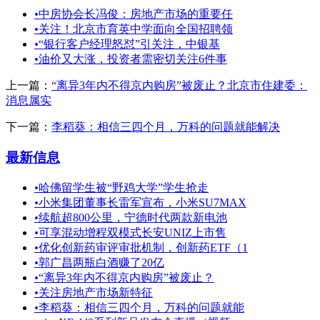
•
中房协会长冯俊：房地产市场的重要任
•
关注！北京市育英中学面向全国招聘领
•
“银行客户经理怒怼”引关注，中银基
•
油价又大涨，投资者需密切关注6件事
上一篇：
“离异3年内不得京内购房”被废止？北京市住建委：
消息属实
下一篇：
李稻葵：相信三四个月，万科的问题就能解决
最新信息
•
哈佛留学生被“野鸡大学”学生抢走
•
小米集团董事长雷军宣布，小米SU7MAX
•
续航超800公里，宁德时代两款新电池
•
可享混动增程双模式长安UNIZ上市售
•
优化创新药审评审批机制，创新药ETF（1
•
郭广昌两瓶白酒赚了20亿
•
“离异3年内不得京内购房”被废止？
•
关注房地产市场新特征
•
李稻葵：相信三四个月，万科的问题就能