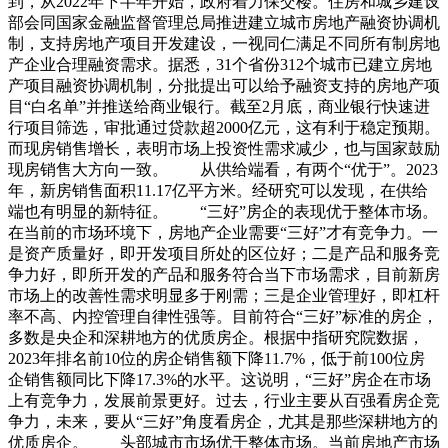
到，从2022年下半年开始，政府着力保交楼。住房和城乡建设
部会同国家金融监督管理总局推进建立城市房地产融资协调机
制，支持房地产项目开发建设，一视同仁满足不同所有制房地
产企业合理融资需求。据悉，31个省份312个城市已建立房地
产项目融资协调机制，分批提出可以给予融资支持的房地产项
目“白名单”并推送给商业银行。截至2月底，商业银行快速进
行项目筛选，审批通过贷款超2000亿元，这有利于稳定预期。
而现房销售增长，表明市场上投资性需求减少，也与国家鼓励
现房销售大方向一致。 从供给端看，有两个“优于”。2023
年，新房销售面积11.17亿平方米。经研究可以发现，在供给
端也有明显的新特征。 “三好”房企的表现优于整体市场。
在当前的市场环境下，房地产企业需要“三好”才有竞争力。一
是资产质量好，即开发项目所处的区位好；二是产品和服务竞
争力好，即所开发的产品和服务符合当下市场需求，目前新房
市场上的改善性需求明显多于刚需；三是企业管理好，即杠杆
率不高、内控管理自律性强等。目前符合“三好”标准的房企，
多数是央企和深耕地方的优质房企。根据中指研究院数据，
2023年排名前10位的房企销售额下降11.7%，低于前100位房
企销售额同比下降17.3%的水平。这说明，“三好”房企在市场
上有竞争力，发展前景更好。过去，行业主要从百强看房企竞
争力，未来，要从“三好”角度看房企，尤其是那些深耕地方的
优质房企。 头部城市市场优于整体市场。当前房地产市场