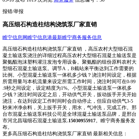
报错/举报
高压细石构造柱结构浇筑泵厂家直销
睢宁信息网
睢宁信息港
最新睢宁商务服务信息
高压细石构造柱结构浇筑泵厂家直销 ，高压农村大型细石混
凝土输送泵浇注的详细过程高压农村​‌‌大型细石混凝土输送泵是
聚氨酯泡沫塑料灌注发泡专用设备。聚氨酯的组份原料农村大
型细石混凝土输送泵。调节A，B截站来平衡达到工作需要的
比例。小型混凝土输送泵一体机多少钱？浇注时间设定，根据
所需用量与本机流量来设定所需工作时间，浇注时间可在0-99
.9秒之间设定，设定精度为1%。小型混凝土输送泵一体机多
少钱？浇注时间设定之后，开动供气开关，扳动扳手开关开始
浇注，在达到设定工作时间时会自动停止，但应自动供气3-5
秒来冲净余料，关上扳手开关，用水，气冲洗，完成工作。邢
台市混凝土输送泵科技公司是全球混凝土输送泵品牌，是邢台
市河北昌瑞细石混凝土输送泵.
15030955917
。睢宁商务服务发
布。
更多高压细石构造柱结构浇筑泵厂家直销 最新相关信息：