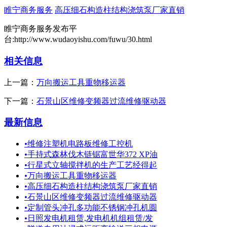
睢宁商务服务
高压细石构造柱结构浇筑泵厂家直销
睢宁商务服务发布平
台:http://www.wudaoyishu.com/fuwu/30.html
相关信息
上一篇：
万向搬运工具重物移运器
下一篇：
石景山区维修变频器过流维修驱动器
最新信息
•
维修注塑机电路板维修工控机
•
手持式森林伐木链锯富世华372 XP油
•
行星式立轴搅拌机的生产工艺经得起
•
万向搬运工具重物移运器
•
高压细石构造柱结构浇筑泵厂家直销
•
石景山区维修变频器过流维修驱动器
•
定制管头冲孔多功能不锈钢冲孔机圆
•
日照发电机租赁,发电机机组租赁/发