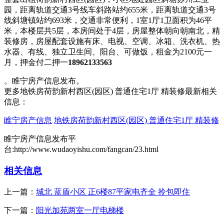
园，距离轨道交通3号线车斜路站约655米，距离轨道交通3号
线斜塘镇站约693米，交通非常便利，1室1厅1卫面积为46平
米，本楼层共5层，本房间处于4层，房屋整体朝向朝南北，精
装修房，房屋配套设施有床、电视、空调、冰箱、洗衣机、热
水器、有线、独立卫生间、阳台、可做饭，租金为2100元一
月，押金付二押一
18962133563
。睢宁房产信息发布。
更多地铁房荷韵新村西区(园区) 普通住宅1厅 精装修最新相关
信息：
睢宁房产信息
地铁房荷韵新村西区(园区) 普通住宅1厅 精装修
睢宁房产信息发布平
台:http://www.wudaoyishu.com/fangcan/23.html
相关信息
上一篇：
城北 蓝盾小区 正6楼87平家电齐全 拎包即住
下一篇：
阳光加苑两室一厅电梯楼