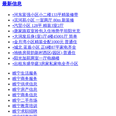
最新信息
•
河东富强小区小二楼133平精装修带
•
滨河苑小区 一室两厅 80m 新装修
•
汽贸小区 128平 精装3室2厅
•
唐家路双室拎包入住地势平坦阳光充
•
大润发后身1室1厅4楼45001厅 简单
•
金月湾小区精装全配1000元 普通住
•
城北 蓝盾小区 正6楼87平家电齐全
•
地铁房荷韵新村西区(园区) 普通住
•
阳光加苑两室一厅电梯楼
•
出租东盛华庭3房家私家电全齐小区
睢宁生活服务
睢宁商务服务
睢宁供求信息
睢宁房产信息
睢宁商务信息
睢宁二手市场
睢宁教育培训
睢宁求职招聘