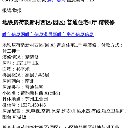
报错/举报
地铁房荷韵新村西区(园区) 普通住宅1厅 精装修
睢宁信息网
睢宁信息港
最新睢宁房产信息信息
地铁房荷韵新村西区(园区) 普通住宅1厅 精装修，
付款方式：
付二押一
装修情况：
精装修
房型：
1室 1厅 1卫
面积：
46平米
楼层概况：
高层 / 共5层
房间朝向：
南北
房屋类型：
普通住宅
小区名：
荷韵新村西区(园区)
具体地点：
苏州工业园
微信号：
15371458446
房屋配置：
床,电视,空调,冰箱,洗衣机,热水器,有线,独立卫生间,
阳台,可做饭
整套出租荷韵新村西区(园区)，小区地处园区斜塘苏州工业