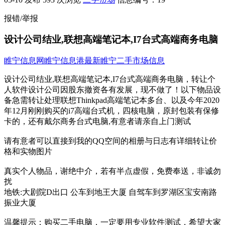
报错/举报
设计公司结业,联想高端笔记本,I7台式高端商务电脑
睢宁信息网
睢宁信息港
最新睢宁二手市场信息
设计公司结业,联想高端笔记本,I7台式高端商务电脑，转让个
人软件设计公司因股东撤资各有发展，现不做了！​‌‌‌‌以下物品设
备急需转让处理联想Thinkpad高端笔记本多台、以及今年2020
年12月刚刚购买的i7高端台式机，四核电脑，原封包装有保修
卡的，还有戴尔商务台式电脑,有意者请亲自上门测试
请有意者可以直接到我的QQ空间的相册与日志有详细转让价
格和实物图片
真实个人物品，谢绝中介，若有半点虚假，免费奉送，非诚勿
扰
地铁:大剧院D出口 公车到地王大厦 自驾车到罗湖区宝安南路
振业大厦
温馨提示：购买二手电脑，一定要用专业软件测试，希望大家