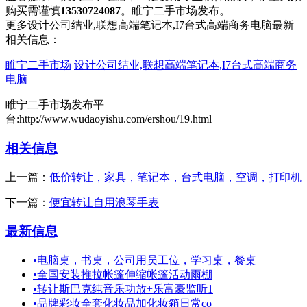
购买需谨慎
13530724087
。睢宁二手市场发布。
更多设计公司结业,联想高端笔记本,I7台式高端商务电脑最新
相关信息：
睢宁二手市场
设计公司结业,联想高端笔记本,I7台式高端商务
电脑
睢宁二手市场发布平
台:http://www.wudaoyishu.com/ershou/19.html
相关信息
上一篇：
低价转让，家具，笔记本，台式电脑，空调，打印机
下一篇：
便宜转让自用浪琴手表
最新信息
•
电脑桌，书桌，公司用员工位，学习桌，餐桌
•
全国安装推拉帐篷伸缩帐篷活动雨棚
•
转让斯巴克纯音乐功放+乐富豪监听1
•
品牌彩妆全套化妆品加化妆箱日常co