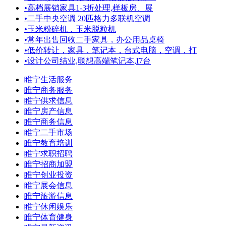
•
高档展销家具1-3折处理,样板房、展
•
二手中央空调 20匹格力多联机空调
•
玉米粉碎机，玉米脱粒机
•
常年出售回收二手家具，办公用品桌椅
•
低价转让，家具，笔记本，台式电脑，空调，打
•
设计公司结业,联想高端笔记本,I7台
睢宁生活服务
睢宁商务服务
睢宁供求信息
睢宁房产信息
睢宁商务信息
睢宁二手市场
睢宁教育培训
睢宁求职招聘
睢宁招商加盟
睢宁创业投资
睢宁展会信息
睢宁旅游信息
睢宁休闲娱乐
睢宁体育健身